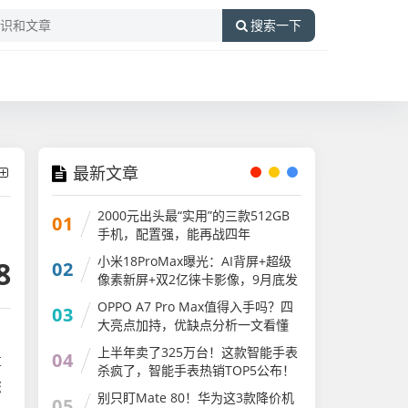
搜索一下
最新文章
2000元出头最“实用”的三款512GB
01
手机，配置强，能再战四年
小米18ProMax曝光：AI背屏+超级
8
02
像素新屏+双2亿徕卡影像，9月底发
布！
OPPO A7 Pro Max值得入手吗？四
03
大亮点加持，优缺点分析一文看懂
上半年卖了325万台！这款智能手表
04
享
杀疯了，智能手表热销TOP5公布！
您
别只盯Mate 80！华为这3款降价机
05