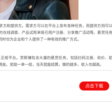
求方和提供方。需求方可以在平台上发布各种任务，而提供方则可
的在线调查、产品试用来吸引用户注册、分享推广活动等。悬赏任
同时也为企业和个人提供了一种有效的推广方式。
金正规平台。赏帮赚包含大量的悬赏任务，包括扫码注册、砍价、
佣金。奖励一单一结，当天就能结算，做的越多，收入也越高。
点击下载