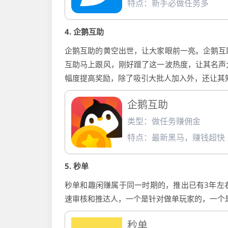
特点：新手必做任务多
4. 企鹅互助
企鹅互助的黄空出世，让大家眼前一亮。企鹅互
互助马上跟风，刚好蹭了这一波热度，让其名声
幅度提高奖励，除了吸引大批人加入外，还让其
企鹅互助
类型：做任务赚佣金
特点：最新黑马，赚钱超快
5. 秒单
秒单和趣闲赚属于同一时期的，推出已有3年左
速审核和推达人，一个是针对做单玩家的，一个
秒单