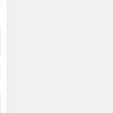
做
。
用
务